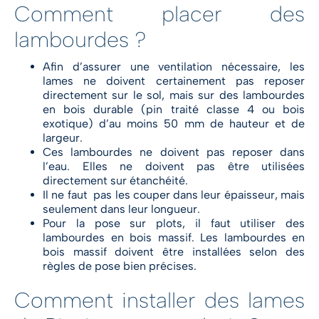
Comment placer des
lambourdes ?
Afin d’assurer une ventilation nécessaire, les
lames ne doivent certainement pas reposer
directement sur le sol, mais sur des lambourdes
en bois durable (pin traité classe 4 ou bois
exotique) d’au moins 50 mm de hauteur et de
largeur.
Ces lambourdes ne doivent pas reposer dans
l’eau. Elles ne doivent pas être utilisées
directement sur étanchéité.
Il ne faut pas les couper dans leur épaisseur, mais
seulement dans leur longueur.
Pour la pose sur plots, il faut utiliser des
lambourdes en bois massif. Les lambourdes en
bois massif doivent être installées selon des
règles de pose bien précises.
Comment installer des lames