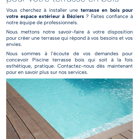
Vous cherchez à installer une
terrasse en bois pour
votre espace extérieur à Béziers
? Faites confiance à
notre équipe de professionnels.
Nous mettons notre savoir-faire à votre disposition
pour créer une terrasse qui répond à vos besoins et vos
envies.
Nous sommes à l’écoute de vos demandes pour
concevoir Piscine terrasse bois qui soit à la fois
esthétique, pratique. Contactez-nous dès maintenant
pour en savoir plus sur nos services.