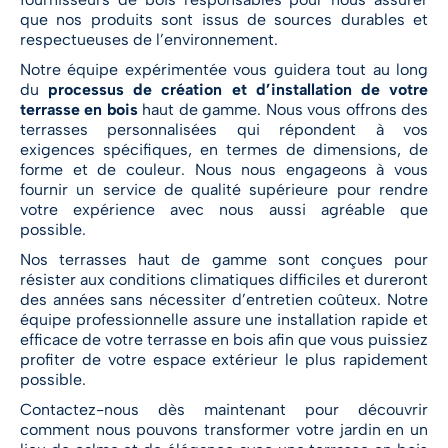
que nos produits sont issus de sources durables et
respectueuses de l’environnement.
Notre équipe expérimentée vous guidera tout au long
du
processus de création et d’installation de votre
terrasse en bois
haut de gamme. Nous vous offrons des
terrasses personnalisées qui répondent à vos
exigences spécifiques, en termes de dimensions, de
forme et de couleur. Nous nous engageons à vous
fournir un service de qualité supérieure pour rendre
votre expérience avec nous aussi agréable que
possible.
Nos terrasses haut de gamme sont conçues pour
résister aux conditions climatiques difficiles et dureront
des années sans nécessiter d’entretien coûteux. Notre
équipe professionnelle assure une installation rapide et
efficace de votre terrasse en bois afin que vous puissiez
profiter de votre espace extérieur le plus rapidement
possible.
Contactez-nous dès maintenant pour découvrir
comment nous pouvons transformer votre jardin en un