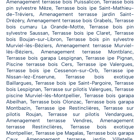
Amenagement terrasse bois Puissalicon
,
Terrasse bois
pin sylvestre Mèze
,
Terrasse bois ipe Saint-Mathieu-
de-Tréviers
,
Amenagement terrasse jardin Saint-
Drézéry
,
Amenagement terrasse bois Grabels
,
Terrasse
bois cumaru La Grande-Motte
,
Terrasse bois pin
sylvestre Saussan
,
Terrasse bois ipe Claret
,
Terrasse
bois Boujan-sur-Libron
,
Terrasse bois pin sylvestre
Murviel-lès-Béziers
,
Amenagement terrasse Murviel-
lès-Béziers
,
Amenagement terrasse Montblanc
,
Terrasse bois garapa Lespignan
,
Terrasse ipe Pignan
,
Piscine terrasse bois Cers
,
Terrasse ipe Valergues
,
Terrasse bois ipe Cessenon-sur-Orb
,
Terrasse ipe
Nissan-lez-Enserune
,
Terrasse bois exotique
Baillargues
,
Terrasse bois ipe Saint-Pargoire
,
Terrasse
bois Lespignan
,
Terrasse sur pilotis Valergues
,
Terrasse
piscine Murviel-lès-Montpellier
,
Terrasse bois garapa
Abeilhan
,
Terrasse bois Olonzac
,
Terrasse bois garapa
Montbazin
,
Terrasse ipe Restinclières
,
Terrasse sur
pilotis Roujan
,
Terrasse sur pilotis Vendargues
,
Amenagement terrasse Vendres
,
Amenagement
terrasse Restinclières
,
Terrasse bois exotique
Montpellier
,
Terrasse ipe Magalas
,
Terrasse bois garapa
Caux
,
Amenagement terrasse jardin Villetelle
,