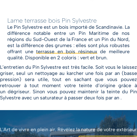
Lame terrasse bois Pin Sylvestre
Le Pin Sylvestre est un bois importé de Scandinavie. La
différence notable entre un Pin Maritime de nos
régions du Sud-Ouest de la France et un Pin du Nord,
est la différence des grumes : elles sont plus robustes
offrant une
terrasse en bois résineux
de meilleure
qualité. Disponible en 2 coloris : vert et brun.
L’entretien du Pin Sylvestre est très facile. Soit vous le laissez
griser, seul un nettoyage au karcher une fois par an (basse
pression) sera utile, tout en sachant que vous pouvez
retrouver à tout moment votre teinte d’origine grâce à
un dégriseur. Sinon vous pouvez maintenir la teinte du Pin
Sylvestre avec un saturateur à passer deux fois par an .
L'Art de vivre en plein air. Révélez la nature de votre extérieur