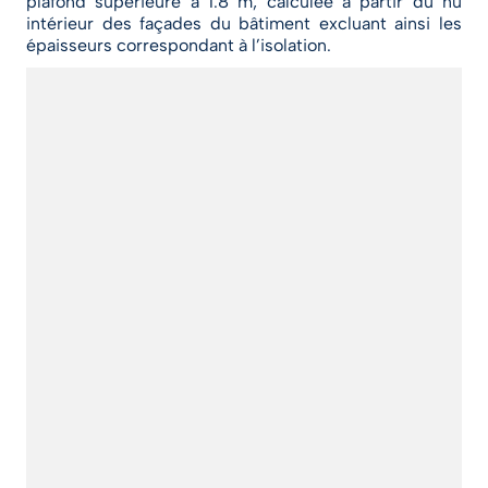
plafond supérieure à 1.8 m, calculée à partir du nu
intérieur des façades du bâtiment excluant ainsi les
épaisseurs correspondant à l’isolation.