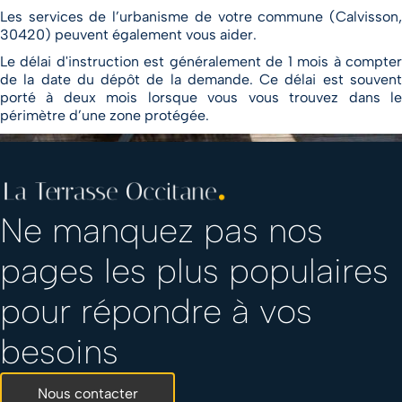
Les services de l’urbanisme de votre commune (Calvisson,
30420) peuvent également vous aider.
Le délai d'instruction est généralement de 1 mois à compter
de la date du dépôt de la demande. Ce délai est souvent
porté à deux mois lorsque vous vous trouvez dans le
périmètre d’une zone protégée.
Ne manquez pas nos
pages les plus populaires
pour répondre à vos
besoins
Nous contacter