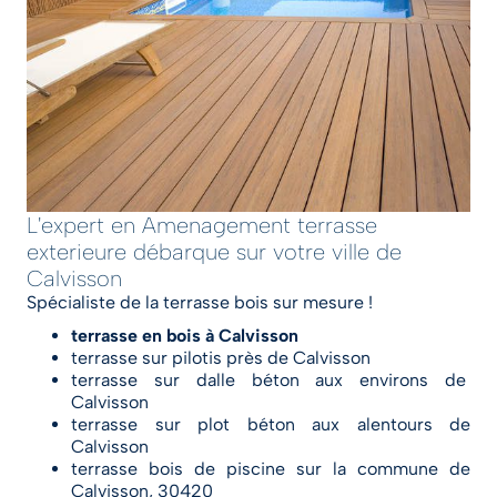
L'expert en Amenagement terrasse
exterieure
débarque sur votre ville de
Calvisson
Spécialiste de la terrasse bois sur mesure !
terrasse en bois à Calvisson
terrasse sur pilotis près de Calvisson
terrasse sur dalle béton aux environs de
Calvisson
terrasse sur plot béton aux alentours de
Calvisson
terrasse bois de piscine sur la commune de
Calvisson, 30420