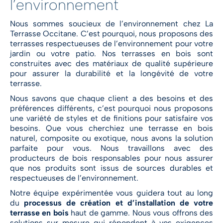
l’environnement
Nous sommes soucieux de l’environnement chez La
Terrasse Occitane. C’est pourquoi, nous proposons des
terrasses respectueuses de l’environnement pour votre
jardin ou votre patio. Nos terrasses en bois sont
construites avec des matériaux de qualité supérieure
pour assurer la durabilité et la longévité de votre
terrasse.
Nous savons que chaque client a des besoins et des
préférences différents, c’est pourquoi nous proposons
une variété de styles et de finitions pour satisfaire vos
besoins. Que vous cherchiez une terrasse en bois
naturel, composite ou exotique, nous avons la solution
parfaite pour vous. Nous travaillons avec des
producteurs de bois responsables pour nous assurer
que nos produits sont issus de sources durables et
respectueuses de l’environnement.
Notre équipe expérimentée vous guidera tout au long
du
processus de création et d’installation de votre
terrasse en bois
haut de gamme. Nous vous offrons des
solutions sur mesure qui répondent à vos exigences