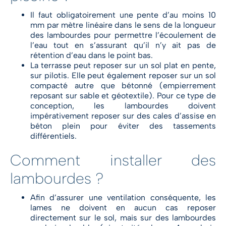
Il faut obligatoirement une pente d’au moins 10
mm par mètre linéaire dans le sens de la longueur
des lambourdes pour permettre l’écoulement de
l’eau tout en s’assurant qu’il n’y ait pas de
rétention d’eau dans le point bas.
La terrasse peut reposer sur un sol plat en pente,
sur pilotis. Elle peut également reposer sur un sol
compacté autre que bétonné (empierrement
reposant sur sable et géotextile). Pour ce type de
conception, les lambourdes doivent
impérativement reposer sur des cales d’assise en
béton plein pour éviter des tassements
différentiels.
Comment installer des
lambourdes ?
Afin d’assurer une ventilation conséquente, les
lames ne doivent en aucun cas reposer
directement sur le sol, mais sur des lambourdes