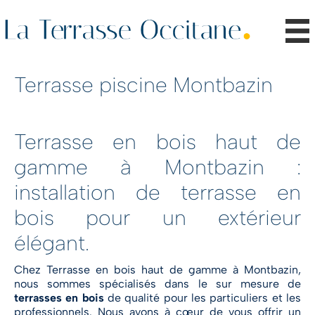
pin up kz
pin up casino
mostbet uz online
1 win
pin-up kz
4rabet mirror
mosbet casino
pin up casino
pin up uz
mostbet casino
mostbet az
pinup uz
1win aviator
mostbet casino
pinco slot
mostbet casino
mostbet uz
mostbet casino
pin up
pinup
pin up
Terrasse piscine Montbazin
Terrasse en bois haut de
gamme à Montbazin :
installation de terrasse en
bois pour un extérieur
élégant.
Chez Terrasse en bois haut de gamme à Montbazin,
nous sommes spécialisés dans le sur mesure de
terrasses en bois
de qualité pour les particuliers et les
professionnels. Nous avons à cœur de vous offrir un