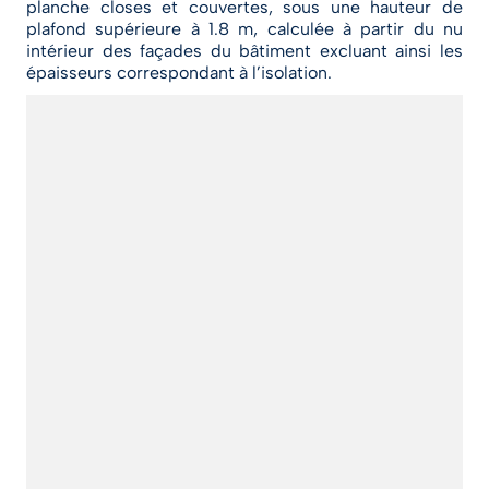
planche closes et couvertes, sous une hauteur de
plafond supérieure à 1.8 m, calculée à partir du nu
intérieur des façades du bâtiment excluant ainsi les
épaisseurs correspondant à l’isolation.