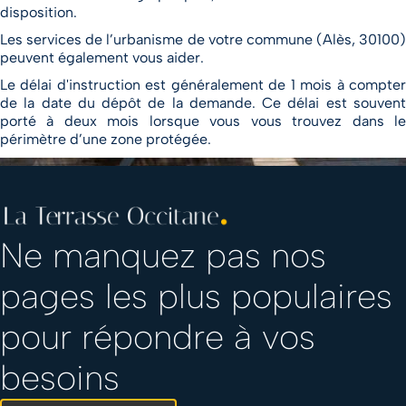
disposition.
Les services de l’urbanisme de votre commune (Alès, 30100)
peuvent également vous aider.
Le délai d'instruction est généralement de 1 mois à compter
de la date du dépôt de la demande. Ce délai est souvent
porté à deux mois lorsque vous vous trouvez dans le
périmètre d’une zone protégée.
Ne manquez pas nos
pages les plus populaires
pour répondre à vos
besoins