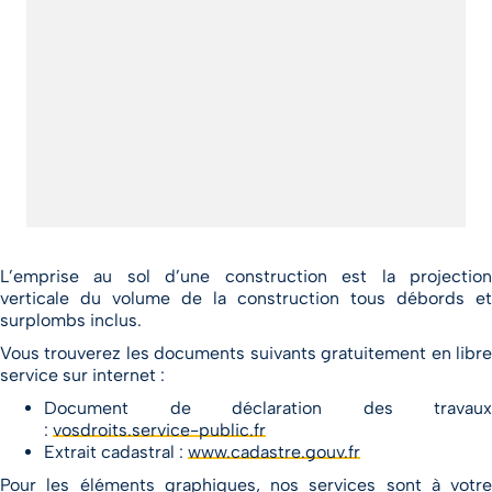
L’emprise au sol d’une construction est la projection
verticale du volume de la construction tous débords et
surplombs inclus.
Vous trouverez les documents suivants gratuitement en libre
service sur internet :
Document de déclaration des travaux
:
vosdroits.service-public.fr
Extrait cadastral :
www.cadastre.gouv.fr
Pour les éléments graphiques, nos services sont à votre