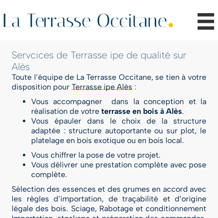
pin up kz
pin up casino
mostbet uz online
1 win
pin-up kz
4rabet mirror
mosbet casino
pin up casino
pin up uz
mostbet casino
mostbet az
pinup uz
1win aviator
mostbet casino
pinco slot
mostbet casino
mostbet uz
mostbet casino
pin up
pinup
pin up
Servcices de Terrasse ipe de qualité
sur
Alès
Toute l’équipe de La Terrasse Occitane, se tien à votre
disposition pour
Terrasse ipe Alès
:
Vous accompagner dans la conception et la
réalisation de votre
terrasse en bois à Alès
.
Vous épauler dans le choix de la structure
adaptée : structure autoportante ou sur plot, le
platelage en bois exotique ou en bois local.
Vous
chiffrer la pose de votre projet.
Vous délivrer une prestation complète avec pose
complète.
Sélection des essences et des grumes en accord avec
les règles d’importation, de traçabilité et d’origine
légale des bois. Sciage, Rabotage et conditionnement