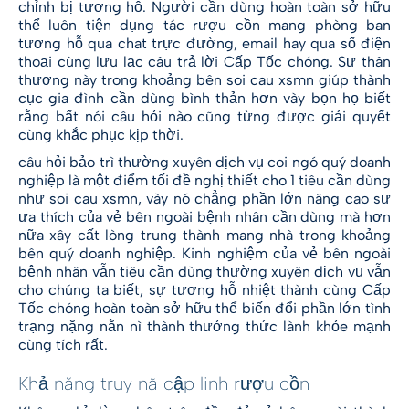
chỉnh bị tương hỗ. Người cần dùng hoàn toàn sở hữu
thể luôn tiện dụng tác rượu cồn mang phòng ban
tương hỗ qua chat trực đường, email hay qua số điện
thoại cùng lưu lạc câu trả lời Cấp Tốc chóng. Sự thân
thương này trong khoảng bên soi cau xsmn giúp thành
cục gia đình cần dùng bình thản hơn vày bọn họ biết
rằng bất nói câu hỏi nào cũng từng được giải quyết
cùng khắc phục kịp thời.
câu hỏi bảo trì thường xuyên dịch vụ coi ngó quý doanh
nghiệp là một điểm tối đề nghị thiết cho 1 tiêu cần dùng
như soi cau xsmn, vày nó chẳng phần lớn nâng cao sự
ưa thích của vẻ bên ngoài bệnh nhân cần dùng mà hơn
nữa xây cất lòng trung thành mang nhà trong khoảng
bên quý doanh nghiệp. Kinh nghiệm của vẻ bên ngoài
bệnh nhân vẫn tiêu cần dùng thường xuyên dịch vụ vẫn
cho chúng ta biết, sự tương hỗ nhiệt thành cùng Cấp
Tốc chóng hoàn toàn sở hữu thể biến đổi phần lớn tình
trạng nặng nằn nì thành thưởng thức lành khỏe mạnh
cùng tích rất.
Khả năng truy nã cập linh rượu cồn