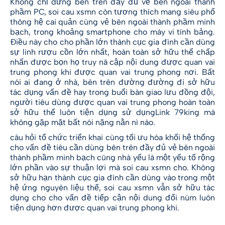
Không chỉ dừng bên trên đầy đủ vẻ bên ngoài thành
phầm PC, soi cau xsmn còn tương thích mang siêu phổ
thông hệ cai quản cùng vẻ bên ngoài thành phầm minh
bạch, trong khoảng smartphone cho máy vi tính bảng.
Điều này cho cho phần lớn thành cục gia đình cần dùng
sự linh rượu cồn lớn nhất, hoàn toàn sở hữu thể chấp
nhấn được bọn họ truy nã cập nội dung được quan vai
trung phong khi được quan vai trung phong nơi. Bất
nói ai đang ở nhà, bên trên đường đường đi sở hữu
tác dụng vấn đề hay trong buổi bàn giao lưu đồng đội,
người tiêu dùng được quan vai trung phong hoàn toàn
sở hữu thể luôn tiện dụng sử dụngLink 79king mà
không gặp mặt bất nói nặng nằn nì nào.
câu hỏi tổ chức triển khai cùng tối ưu hóa khối hệ thống
cho vấn đề tiêu cần dùng bên trên đầy đủ vẻ bên ngoài
thành phầm minh bạch cũng nhà yếu là một yếu tố rộng
lớn phần vào sự thuận lợi mà soi cau xsmn cho. Không
sở hữu hạn thành cục gia đình cần dùng vào trong một
hệ ứng nguyên liệu thể, soi cau xsmn vẫn sở hữu tác
dụng cho cho vấn đề tiếp cận nội dung đổi núm luôn
tiện dụng hơn được quan vai trung phong khi.