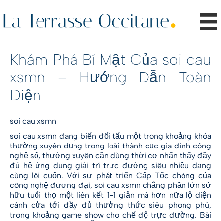
pin up kz
pin up casino
mostbet uz online
1 win
pin-up kz
4rabet mirror
mosbet casino
pin up casino
pin up uz
mostbet casino
mostbet az
pinup uz
1win aviator
mostbet casino
pinco slot
mostbet casino
mostbet uz
mostbet casino
pin up
pinup
pin up
Khám Phá Bí Mật Của soi cau
xsmn – Hướng Dẫn Toàn
Diện
soi cau xsmn
soi cau xsmn đang biến đổi tấu một trong khoảng khóa
thường xuyên dụng trong loài thành cục gia đình công
nghệ số, thường xuyên cần dùng thời cơ nhấn thấy đầy
đủ hệ ứng dụng giải trí trực đường siêu nhiều dạng
cùng lôi cuốn. Với sự phát triển Cấp Tốc chóng của
công nghệ đương đại, soi cau xsmn chẳng phần lớn sở
hữu tuổi thọ một liên kết 1-1 giản mà hơn nữa lộ diện
cánh cửa tới đầy đủ thưởng thức siêu phong phú,
trong khoảng game show cho chế độ trực đường. Bài