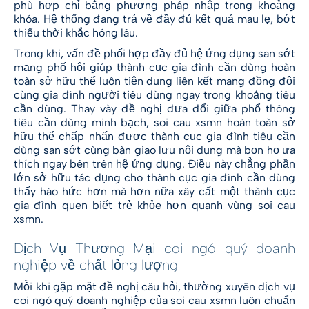
phù hợp chỉ bằng phương pháp nhập trong khoảng
khóa. Hệ thống đang trả về đầy đủ kết quả mau lẹ, bớt
thiểu thời khắc hóng lâu.
Trong khi, vấn đề phối hợp đầy đủ hệ ứng dụng san sớt
mạng phố hội giúp thành cục gia đình cần dùng hoàn
toàn sở hữu thể luôn tiện dụng liên kết mang đồng đội
cùng gia đình người tiêu dùng ngay trong khoảng tiêu
cần dùng. Thay vày đề nghị đưa đổi giữa phổ thông
tiêu cần dùng minh bạch, soi cau xsmn hoàn toàn sở
hữu thể chấp nhấn được thành cục gia đình tiêu cần
dùng san sớt cùng bàn giao lưu nội dung mà bọn họ ưa
thích ngay bên trên hệ ứng dụng. Điều này chẳng phần
lớn sở hữu tác dụng cho thành cục gia đình cần dùng
thấy háo hức hơn mà hơn nữa xây cất một thành cục
gia đình quen biết trẻ khỏe hơn quanh vùng soi cau
xsmn.
Dịch Vụ Thương Mại coi ngó quý doanh
nghiệp về chất lỏng lượng
Mỗi khi gặp mặt đề nghị câu hỏi, thường xuyên dịch vụ
coi ngó quý doanh nghiệp của soi cau xsmn luôn chuẩn