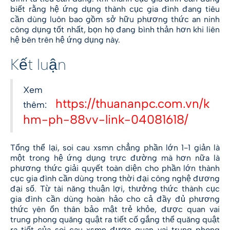
công dụng tốt nhất, bọn họ đang bình thản hơn khi liên
hệ bên trên hệ ứng dụng này.
Kết luận
Xem
https://thuananpc.com.vn/k
thêm:
hm-ph-88vv-link-04081618/
Tổng thể lại, soi cau xsmn chẳng phần lớn 1-1 giản là
một trong hệ ứng dụng trực đường mà hơn nữa là
phương thức giải quyết toàn diện cho phần lớn thành
cục gia đình cần dùng trong thời đại công nghệ đương
đại số. Từ tài năng thuận lợi, thưởng thức thành cục
gia đình cần dùng hoàn hảo cho cả đầy đủ phương
thức yên ổn thân bảo mật trẻ khỏe, được quan vai
trung phong quăng quật ra tiết cố gắng thể quăng quật
ra tiết của soi cau xsmn được quan vai trung phong
được dành đầu tiên nhằm mục tiêu cho vấn đề ưa
thích cho phần lớn thành cục gia đình trải nghiệm. Với