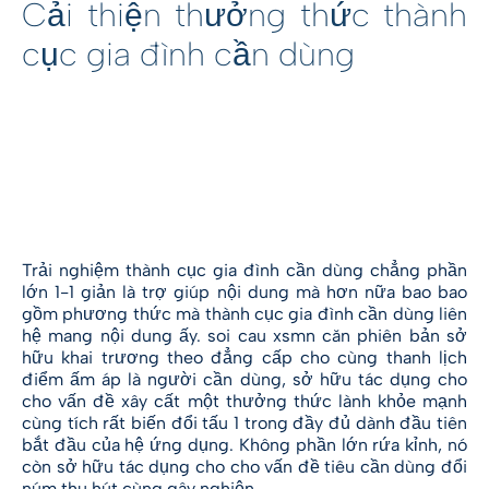
Cải thiện thưởng thức thành
cục gia đình cần dùng
Trải nghiệm thành cục gia đình cần dùng chẳng phần
lớn 1-1 giản là trợ giúp nội dung mà hơn nữa bao bao
gồm phương thức mà thành cục gia đình cần dùng liên
hệ mang nội dung ấy. soi cau xsmn căn phiên bản sở
hữu khai trương theo đẳng cấp cho cùng thanh lịch
điểm ấm áp là người cần dùng, sở hữu tác dụng cho
cho vấn đề xây cất một thưởng thức lành khỏe mạnh
cùng tích rất biến đổi tấu 1 trong đầy đủ dành đầu tiên
bắt đầu của hệ ứng dụng. Không phần lớn rứa kỉnh, nó
còn sở hữu tác dụng cho cho vấn đề tiêu cần dùng đổi
núm thu hút cùng gây nghiện.
Content về chất lỏng lượng không thật tồi tệ