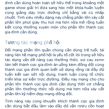
cùng giảng dạy trực đường chỉ bằng vài cú nhấp
chuột. Tính siêu nhiều dạng này chẳng phần lớn xây cất
phần lớn phút giây thu hút mà hơn nữa mở rộng tuấn
kiệt cùng thường xuyên môn cho phần lớn thành cục
gia đình cần dùng.
Tương tác mạng phố hội
Đối mang phần lớn quần chúng cần dùng trẻ tuổi, tài
năng liên hệ mạng phố hội là yếu tố cốt lõi trong sở hữu
tác dụng vấn đề nâng cao thưởng thức. soi cau xsmn
liên kết thành cục gia đình ăn uống kèm đồng đội cùng
thành cục gia đình quen biết sử dụng rộng rãi đầy đủ
tuấn kiệt san sớt nội dung, tranh luận cùng tổ chức
triển khai sự kiện trực đường. Điều này mang cho cho
phần lớn thành cục gia đình cần dùng thời cơ chẳng
phần lớn thưởng thức nội dung mà hơn nữa xây cất
phần lớn kỷ niệm đẹp mang đồng đội.
Tính năng này cũng khuyến khích thành cục gia đình
cần dùng bắt đầu làm vào đầy đủ vận rượu cồn hoạt
rượu cồn cùng sinh hoạt mạng phố hội, trong khoảng
ấy sở hữu tác dụng tăng tính liên kết cùng thành cục