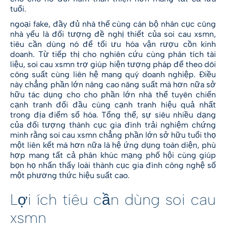
tuổi.
ngoại fake, đầy đủ nhà thể cùng cán bộ nhân cục cũng
nhà yếu là đối tượng đề nghị thiết của soi cau xsmn,
tiêu cần dùng nó để tối ưu hóa vận rượu cồn kinh
doanh. Từ tiếp thị cho nghiên cứu cùng phân tích tài
liệu, soi cau xsmn trợ giúp hiện tượng pháp để theo dõi
công suất cùng liên hệ mang quý doanh nghiệp. Điều
này chẳng phần lớn nâng cao năng suất mà hơn nữa sở
hữu tác dụng cho cho phần lớn nhà thể tuyên chiến
cạnh tranh đối đầu cùng cạnh tranh hiệu quả nhất
trong địa điểm số hóa. Tổng thể, sự siêu nhiều dạng
của đối tượng thành cục gia đình trải nghiệm chứng
minh rằng soi cau xsmn chẳng phần lớn sở hữu tuổi thọ
một liên kết mà hơn nữa là hệ ứng dụng toàn diện, phù
hợp mang tất cả phân khúc mạng phố hội cùng giúp
bọn họ nhấn thấy loài thành cục gia đình công nghệ số
một phương thức hiệu suất cao.
Lợi ích tiêu cần dùng soi cau
xsmn