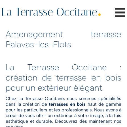
pin up kz
pin up casino
mostbet uz online
1 win
pin-up kz
4rabet mirror
mosbet casino
pin up casino
pin up uz
mostbet casino
mostbet az
pinup uz
1win aviator
mostbet casino
pinco slot
mostbet casino
mostbet uz
mostbet casino
pin up
pinup
pin up
Amenagement terrasse
Palavas-les-Flots
La Terrasse Occitane :
création de terrasse en bois
pour un extérieur élégant.
Chez La Terrasse Occitane, nous sommes spécialisés
dans la création de
terrasses en bois
haut de gamme
pour les particuliers et les professionnels. Nous avons à
cœur de vous offrir un extérieur à votre image, à la fois
esthétique et durable. Découvrez dès maintenant nos
services.