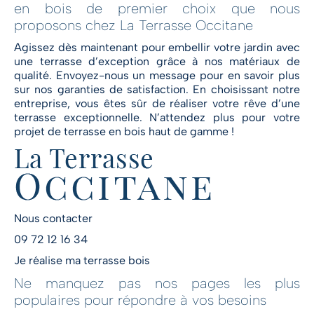
en bois de premier choix que nous
proposons chez La Terrasse Occitane
Agissez dès maintenant pour embellir votre jardin avec
une terrasse d’exception grâce à nos matériaux de
qualité. Envoyez-nous un message pour en savoir plus
sur nos garanties de satisfaction. En choisissant notre
entreprise, vous êtes sûr de réaliser votre rêve d’une
terrasse exceptionnelle. N’attendez plus pour votre
projet de terrasse en bois haut de gamme !
Nous contacter
09 72 12 16 34
Je réalise ma terrasse bois
Ne manquez pas nos pages les plus
populaires pour répondre à vos besoins