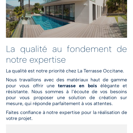
La qualité au fondement de
notre expertise
La qualité est notre priorité chez La Terrasse Occitane.
Nous travaillons avec des matériaux haut de gamme
pour vous offrir une
terrasse en bois
élégante et
résistante. Nous sommes à l’écoute de vos besoins
pour vous proposer une solution de création sur
mesure, qui réponde parfaitement à vos attentes.
Faites confiance à notre expertise pour la réalisation de
votre projet.