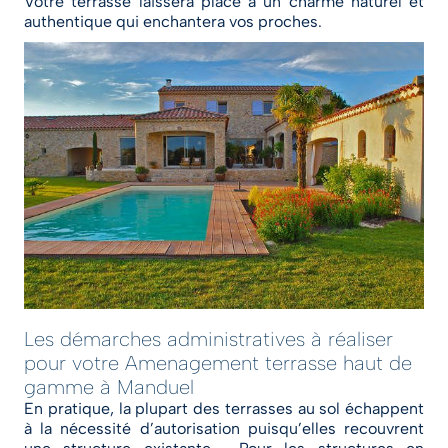
Votre terrasse laissera place à un charme naturel et
authentique qui enchantera vos proches.
Les démarches administratives à réaliser
pour votre
Amenagement terrasse haut de
gamme à Manduel
En pratique, la plupart des terrasses au sol échappent
à la nécessité d’autorisation puisqu’elles recouvrent