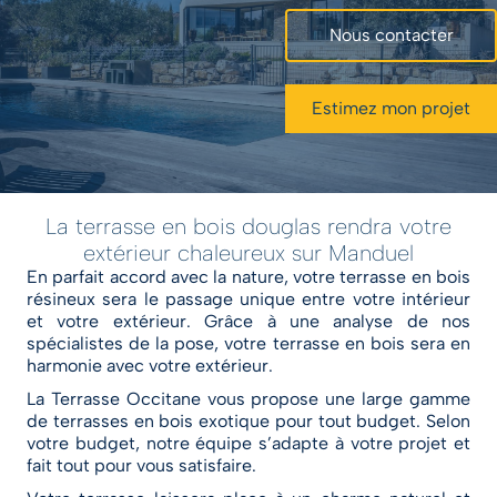
Nous contacter
Estimez mon projet
La terrasse en bois douglas
rendra votre
extérieur chaleureux sur Manduel
En parfait accord avec la nature, votre terrasse en bois
résineux sera le passage unique entre votre intérieur
et votre extérieur. Grâce à une analyse de nos
spécialistes de la pose, votre terrasse en bois sera en
harmonie avec votre extérieur.
La Terrasse Occitane vous propose une large gamme
de terrasses en bois exotique pour tout budget. Selon
votre budget, notre équipe s’adapte à votre projet et
fait tout pour vous satisfaire.